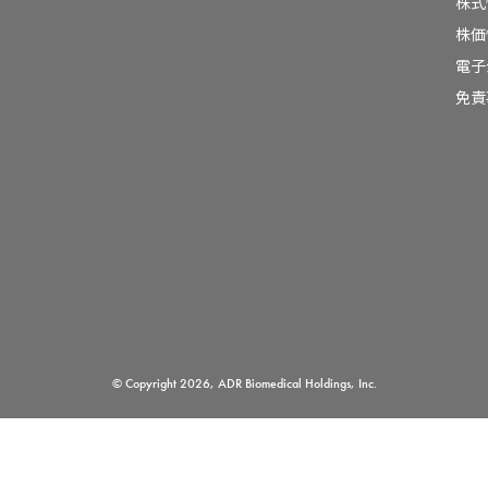
株式
株価
電子
免責
© Copyright 2026, ADR Biomedical Holdings, Inc.