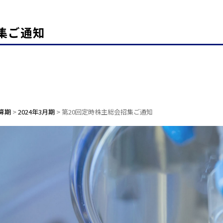
集ご通知
算期
>
2024年3月期
>
第20回定時株主総会招集ご通知