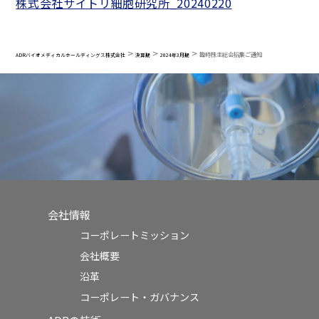
株式会社サイトリ細胞研究所_20240220
>
>
>
臨時株主総会招集ご通知
ADRバイオメディカルホールディングス株式会社
決算期
2024年3月期
会社情報
コーポレートミッション
会社概要
沿革
コーポレート・ガバナンス