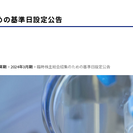
めの基準日設定公告
算期
>
2024年3月期
>
臨時株主総会招集のための基準日設定公告