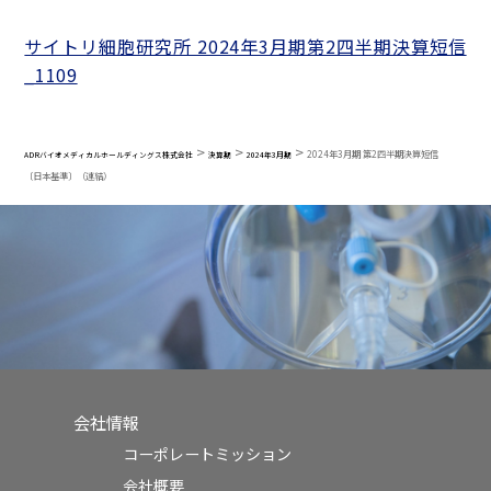
サイトリ細胞研究所 2024年3月期第2四半期決算短信
_1109
>
>
>
2024年3月期 第2四半期決算短信
ADRバイオメディカルホールディングス株式会社
決算期
2024年3月期
〔日本基準〕（連結）
会社情報
コーポレートミッション
会社概要