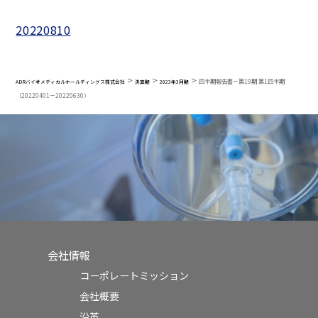
20220810
>
>
>
四半期報告書－第19期 第1四半期
ADRバイオメディカルホールディングス株式会社
決算期
2023年3月期
（20220401－20220630）
会社情報
コーポレートミッション
会社概要
沿革